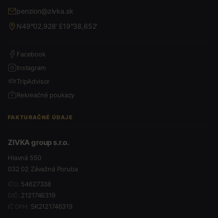
penzion@zivka.sk
N49°02,928' E19°38,652'
Facebook
Instagram
TripAdvisor
Rekreačné poukazy
FAKTURAČNÉ ÚDAJE
ZIVKA group s.r.o.
Hlavná 550
032 02 Závažná Poruba
54627338
IČO:
2121746319
DIČ:
SK2121746319
IČ DPH: