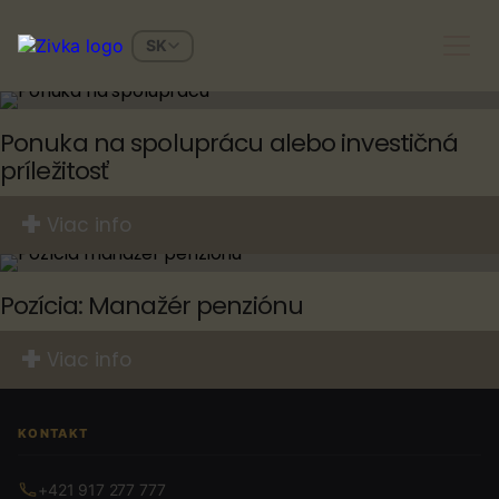
SK
Ponuka na spoluprácu alebo investičná
príležitosť
+
Viac info
Pozícia: Manažér penziónu
+
Viac info
KONTAKT
+421 917 277 777