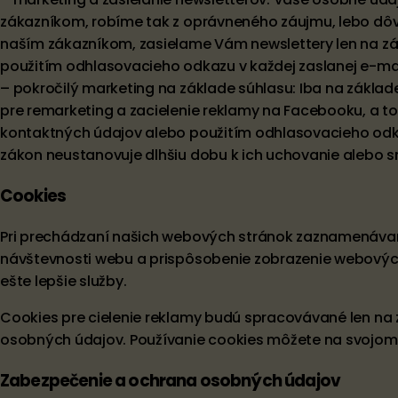
zákazníkom, robíme tak z oprávneného záujmu, lebo dôvo
naším zákazníkom, zasielame Vám newslettery len na zá
použitím odhlasovacieho odkazu v každej zaslanej e-ma
– pokročilý marketing na základe súhlasu: Iba na základ
pre remarketing a zacielenie reklamy na Facebooku, a 
kontaktných údajov alebo použitím odhlasovacieho odka
zákon neustanovuje dlhšiu dobu k ich uchovanie alebo s
Cookies
Pri prechádzaní našich webových stránok zaznamenávame 
návštevnosti webu a prispôsobenie zobrazenie webový
ešte lepšie služby.
Cookies pre cielenie reklamy budú spracovávané len na 
osobných údajov. Používanie cookies môžete na svojom 
Zabezpečenie a ochrana osobných údajov