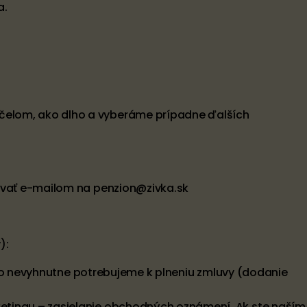
a.
čelom, ako dlho a vyberáme prípadne ďalších
tovať e-mailom na penzion@zivka.sk
):
íslo nevyhnutne potrebujeme k plneniu zmluvy (dodanie
etingu – zasielanie obchodných oznámení. Ak ste naším