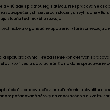
a v súlade s platnou legislatívou. Pre spracovanie os
 na zabezpečených serveroch uložených výhradne v Euró
jú stupňu technického rozvoja.
 technické a organizačné opatrenia, ktoré zamedzujú zn
a spolupracovníci. Pre zaistenie konkrétnych spracova
eľov, ktorí vedia dáta ochrániť a na dané spracovanie dá
aplikácie či spracovateľov, pre uľahčenie a skvalitneni
konom požadované nároky na zabezpečenie a kvalitu spr