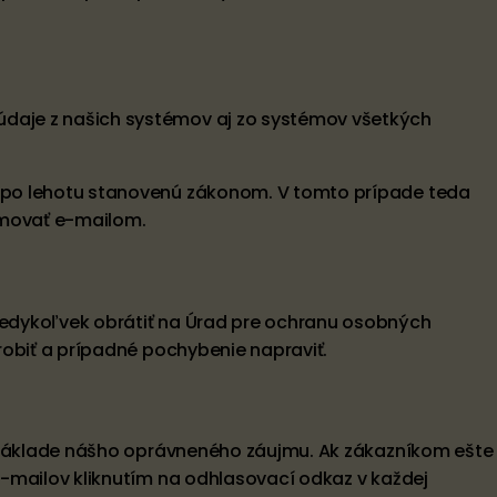
daje z našich systémov aj zo systémov všetkých
 po lehotu stanovenú zákonom. V tomto prípade teda
rmovať e-mailom.
edykoľvek obrátiť na Úrad pre ochranu osobných
obiť a prípadné pochybenie napraviť.
a základe nášho oprávneného záujmu. Ak zákazníkom ešte
-mailov kliknutím na odhlasovací odkaz v každej