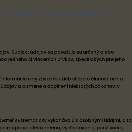
IE
REŠTAURÁCIA
WELLNESS
CENNÍK
KONTAKT
jov. Subjekt údajov sa považuje za určený alebo
bo jedného či viacerých prvkov, špecifických pre jeho
 informácie o využívaní služieb alebo o činnostiach a
 údajov a o zmene a doplnení niektorých zákonov, v
vateľ systematicky vykonávajú s osobnými údajmi, a to
anie, úprava alebo zmena, vyhľadávanie, používanie,