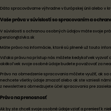
Dáta spracovávame výhradne v Európskej únii alebo v kr
Vaše práva v súvislosti so spracovaním a ochra
V súvislosti s ochranou osobných údajov máte svoje práv
penzion@zivka.sk
Máte právo na informácie, ktoré sú plnené už touto in
Vďaka právu na prístup nás môžete kedykoľvek vyzvať a
akékoľvek svoje osobné údaje budete považovať za nea
Právo na obmedzenie spracovania môžete využiť, ak sa 
nechcete všetky údaje zmazať alebo ak ste vzniesli ná
z newslettera obmedzujete účel spracovania pre zasie
Právo na prenosnosť
Ak by ste chceli svoje osobné údaje vziať a preniesť k 