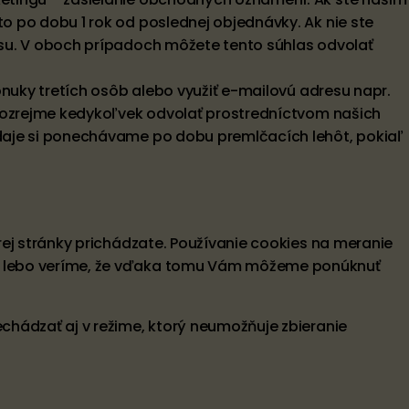
 po dobu 1 rok od poslednej objednávky. Ak nie ste
su. V oboch prípadoch môžete tento súhlas odvolať
nuky tretích osôb alebo využiť e-mailovú adresu napr.
amozrejme kedykoľvek odvolať prostredníctvom našich
daje si ponechávame po dobu premlčacích lehôt, pokiaľ
ej stránky prichádzate. Používanie cookies na meranie
, lebo veríme, že vďaka tomu Vám môžeme ponúknuť
hádzať aj v režime, ktorý neumožňuje zbieranie