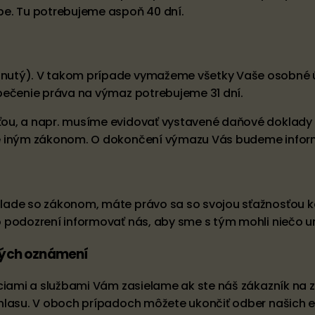
be. Tu potrebujeme aspoň 40 dní.
nutý). V takom prípade vymažeme všetky Vaše osobné ú
pečenie práva na výmaz potrebujeme 31 dní.
ťou, a napr. musíme evidovať vystavené daňové doklady
ané iným zákonom. O dokončení výmazu Vás budeme info
lade so zákonom, máte právo sa so svojou sťažnosťou k
 podozrení informovať nás, aby sme s tým mohli niečo ur
ných oznámení
máciami a službami Vám zasielame ak ste náš zákazník n
hlasu. V oboch prípadoch môžete ukončiť odber našich e