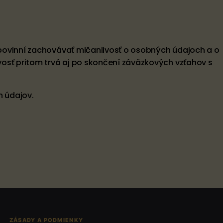
ú povinní zachovávať mlčanlivosť o osobných údajoch a o
osť pritom trvá aj po skončení záväzkových vzťahov s
h údajov.
ZÁSADY A PODMIENKY