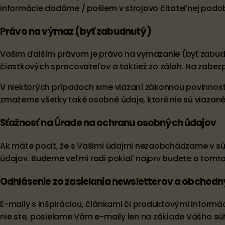
informácie dodáme / pošlem v strojovo čitateľnej podo
Právo na výmaz (byť zabudnutý)
Vašim ďalším právom je právo na vymazanie (byť zabud
čiastkových spracovateľov a taktiež zo záloh. Na zabez
V niektorých prípadoch sme viazaní zákonnou povinnos
zmažeme všetky také osobné údaje, ktoré nie sú viaz
Sťažnosť na Úrade na ochranu osobných údajov
Ak máte pocit, že s Vašimi údajmi nezaobchádzame v sú
údajov. Budeme veľmi radi pokiaľ najprv budete o tomto
Odhlásenie zo zasielania newsletterov a obchod
E-maily s inšpiráciou, článkami či produktovými infor
nie ste, posielame Vám e-maily len na základe Vášho sú