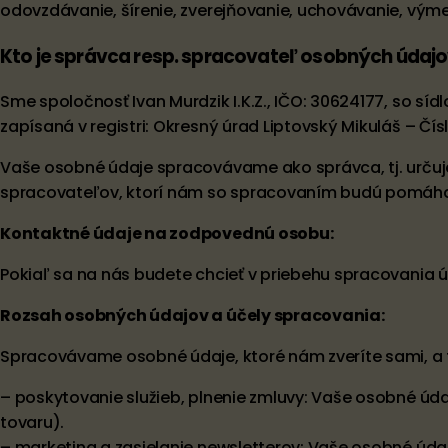
odovzdávanie, šírenie, zverejňovanie, uchovávanie, výme
Kto je správca resp. spracovateľ osobných údaj
Sme spoločnosť Ivan Murdzik I.K.Z., IČO: 30624177, so s
zapísaná v registri: Okresný úrad Liptovský Mikuláš – Čís
Vaše osobné údaje spracovávame ako správca, tj. urču
spracovateľov, ktorí nám so spracovaním budú pomáha
Kontaktné údaje na zodpovednú osobu:
Pokiaľ sa na nás budete chcieť v priebehu spracovania
Rozsah osobných údajov a účely spracovania:
Spracovávame osobné údaje, ktoré nám zveríte sami, a t
– poskytovanie služieb, plnenie zmluvy: Vaše osobné úda
tovaru).
– marketing a zasielanie newsletterov: Vaše osobné úd