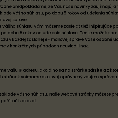
dne predpokladáme, že Vás naše novinky zaujímajú, a to
klade Vášho súhlasu, po dobu 5 rokov od udelenia súhla
ilovej správe
e Vášho súhlasu Vám môžeme zasielať tiež inšpirujúce po
to po dobu 5 rokov od udelenia súhlasu. Ten je možné s
zu v každej zaslanej e- mailovej správe Vaše osobné ú
me v konkrétnych prípadoch neuviedli inak.
Vašu IP adresu, ako dlho sa na stránke zdržíte a z ktor
ch stránok vnímame ako svoj oprávnený záujem správcu
základe Vášho súhlasu. Naše webové stránky môžete prec
počítači zakázať.