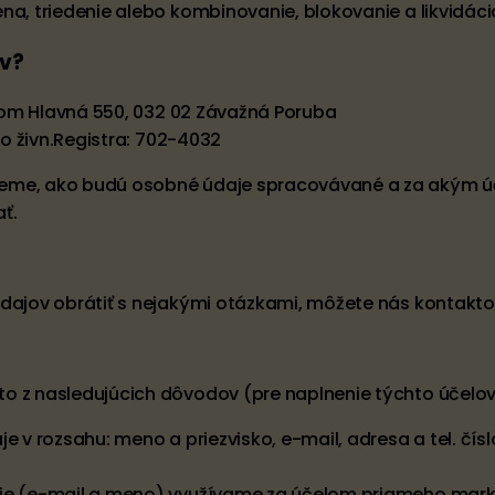
na, triedenie alebo kombinovanie, blokovanie a likvidáci
ov?
ídlom Hlavná 550, 032 02 Závažná Poruba
lo živn.Registra: 702-4032
jeme, ako budú osobné údaje spracovávané a za akým ú
ť.
 údajov obrátiť s nejakými otázkami, môžete nás kontak
o z nasledujúcich dôvodov (pre naplnenie týchto účelov
je v rozsahu: meno a priezvisko, e-mail, adresa a tel. č
aje (e-mail a meno) využívame za účelom priameho mark