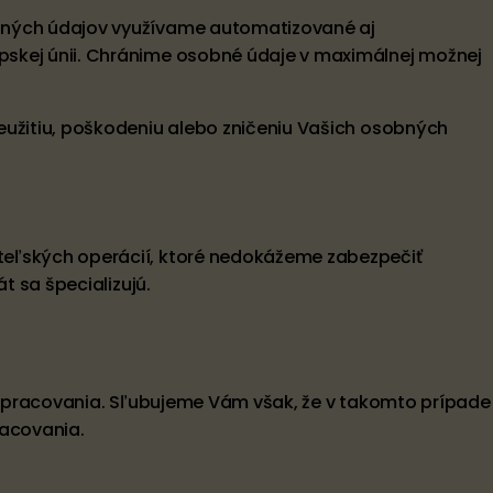
obných údajov využívame automatizované aj
pskej únii. Chránime osobné údaje v maximálnej možnej
eužitiu, poškodeniu alebo zničeniu Vašich osobných
teľských operácií, ktoré nedokážeme zabezpečiť
t sa špecializujú.
e spracovania. Sľubujeme Vám však, že v takomto prípade
acovania.