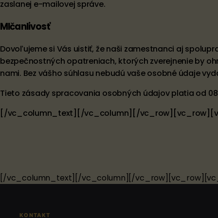
zaslanej e-mailovej správe.
Mlčanlivosť
Dovoľujeme si Vás uistiť, že naši zamestnanci aj spolu
bezpečnostných opatreniach, ktorých zverejnenie by ohr
nami. Bez vášho súhlasu nebudú vaše osobné údaje vydané
Tieto zásady spracovania osobných údajov platia od 0
[/vc_column_text][/vc_column][/vc_row][vc_row][
[/vc_column_text][/vc_column][/vc_row][vc_row][v
KONTAKT