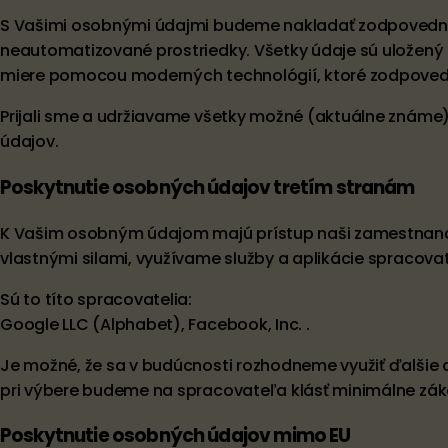
S Vašimi osobnými údajmi budeme nakladať zodpovedne 
neautomatizované prostriedky. Všetky údaje sú uložený
miere pomocou moderných technológií, ktoré zodpoveda
Prijali sme a udržiavame všetky možné (aktuálne známe)
údajov.
Poskytnutie osobných údajov tretím stranám
K Vašim osobným údajom majú prístup naši zamestnanci 
vlastnými silami, využívame služby a aplikácie spracovat
Sú to títo spracovatelia:
Google LLC (Alphabet), Facebook, Inc. .
Je možné, že sa v budúcnosti rozhodneme využiť ďalšie 
pri výbere budeme na spracovateľa klásť minimálne zá
Poskytnutie osobných údajov mimo EU