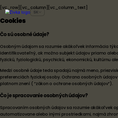
[vc_row][vc_column][vc_column_text]
SK
Cookies
Čo sú osobné údaje?
Osobným údajom sa rozumie akákoľvek informácia týkajú
identifikovateľný, ak možno subjekt údajov priamo alebo
fyzickú, fyziologickú, psychickú, ekonomickú, kultúrnu ale
Medzi osobné údaje teda spadajú najmä meno, priezvisko,
preferenciách fyzickej osoby. Ochrana osobných údajov 
platnom znení ( “zákon o ochrane osobných údajov”).
Čo je spracovanie osobných údajov?
Spracovaním osobných údajov sa rozumie akákoľvek oper
automatizovane alebo inými prostriedkami, najmä zhrom