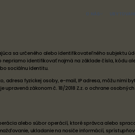
O NÁS
UBYTOVAN
ca sa určeného alebo identifikovateľného subjektu úda
 nepriamo identifikovať najmä na základe čísla, kódu ale
bo sociálnu identitu.
 adresa fyzickej osoby, e-mail, IP adresa, môžu nimi byť
je upravená zákonom č. 18/2018 Z.z. o ochrane osobných
ácia alebo súbor operácií, ktoré správca alebo spraco
ažďovanie, ukladanie na nosiče informácií, sprístupňov