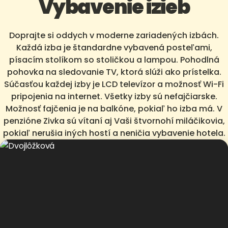
Vybavenie izieb
Doprajte si oddych v moderne zariadených izbách.
Každá izba je štandardne vybavená posteľami,
písacím stolíkom so stoličkou a lampou. Pohodlná
pohovka na sledovanie TV, ktorá slúži ako prístelka.
Súčasťou každej izby je LCD televízor a možnosť Wi-Fi
pripojenia na internet. Všetky izby sú nefajčiarske.
Možnosť fajčenia je na balkóne, pokiaľ ho izba má. V
penzióne Zivka sú vítaní aj Vaši štvornohí miláčikovia,
pokiaľ nerušia iných hostí a neničia vybavenie hotela.