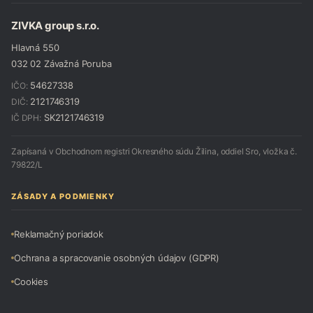
ZIVKA group s.r.o.
Hlavná 550
032 02 Závažná Poruba
54627338
IČO:
2121746319
DIČ:
SK2121746319
IČ DPH:
Zapísaná v Obchodnom registri Okresného súdu Žilina, oddiel Sro, vložka č.
79822/L
ZÁSADY A PODMIENKY
Reklamačný poriadok
Ochrana a spracovanie osobných údajov (GDPR)
Cookies