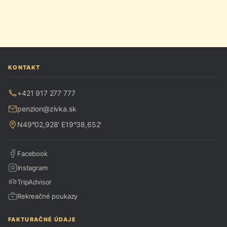
KONTAKT
+421 917 277 777
penzion@zivka.sk
N49°02,928' E19°38,652'
Facebook
Instagram
TripAdvisor
Rekreačné poukazy
FAKTURAČNÉ ÚDAJE