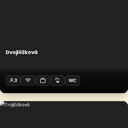
Dvojlôžková
3
WC