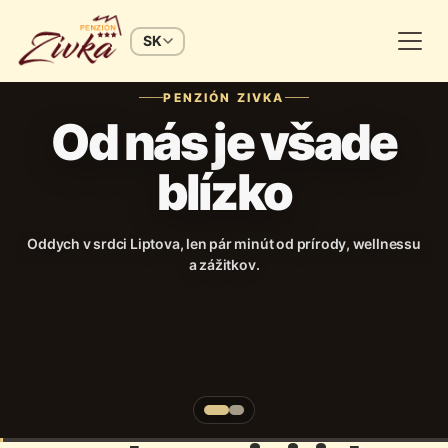
SK
PENZIÓN ZIVKA
Od nás je všade
blízko
Oddych v srdci Liptova, len pár minút od prírody, wellnessu
a zážitkov.