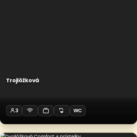
Trojlôžková
3
WC